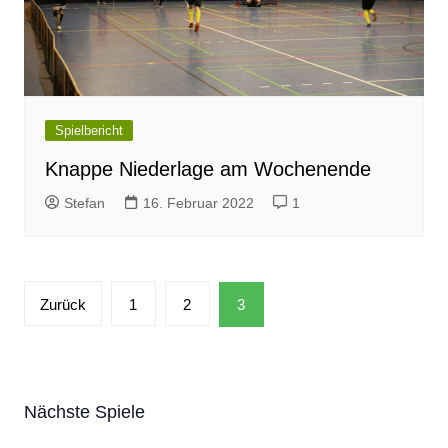
Spielbericht
Knappe Niederlage am Wochenende
Stefan
16. Februar 2022
1
Seitennummerierung
Zurück
1
2
3
der
Beiträge
Nächste Spiele