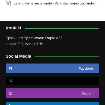
Es sind keine anstehenden Veranstaltungen vorhanden.
H
i
n
w
e
i
Kontakt
s
Spiel- und Sport Verein Rapid e.V.
kontakt[at]ssv-rapid.de
Social Media
Facebook
Instagram