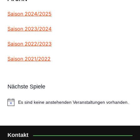
Saison 2024/2025
Saison 2023/2024
Saison 2022/2023
Saison 2021/2022
Nächste Spiele
Es sind keine anstehenden Veranstaltungen vorhanden.
H
i
n
w
e
i
Kontakt