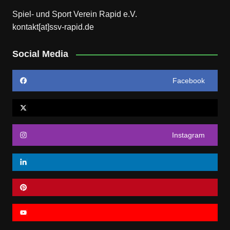
s
Spiel- und Sport Verein Rapid e.V.
kontakt[at]ssv-rapid.de
Social Media
Facebook
Instagram