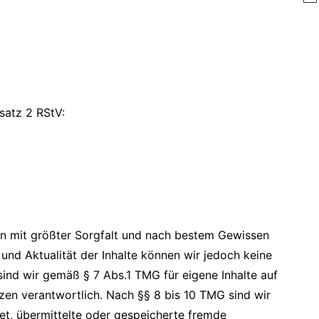
H
i
n
w
e
i
s
satz 2 RStV:
rden mit größter Sorgfalt und nach bestem Gewissen
it und Aktualität der Inhalte können wir jedoch keine
ind wir gemäß § 7 Abs.1 TMG für eigene Inhalte auf
zen verantwortlich. Nach §§ 8 bis 10 TMG sind wir
tet, übermittelte oder gespeicherte fremde