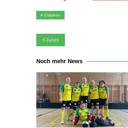
Eisbären
Beitragsnavigation
Zurück
Noch mehr News