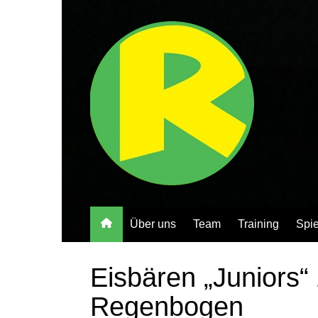
Zum
Inhalt
springen
Über uns
Team
Training
Spie
Eisbären „Juniors“
Regenbogen